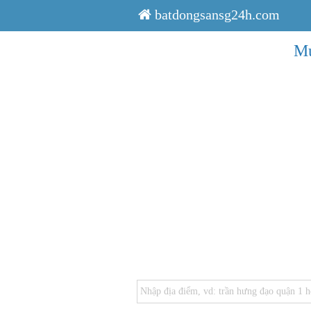
batdongsansg24h.com
Mu