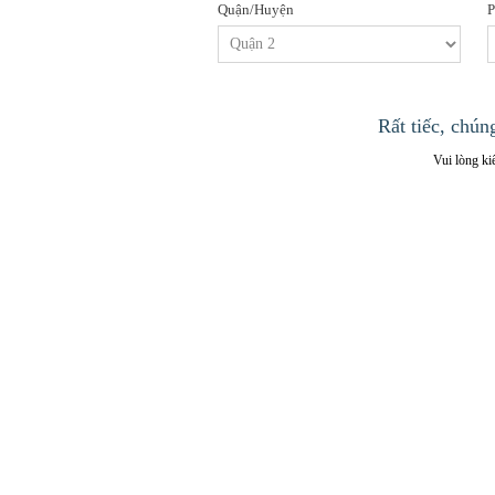
Quận/Huyện
P
Rất tiếc, chún
Vui lòng kiể