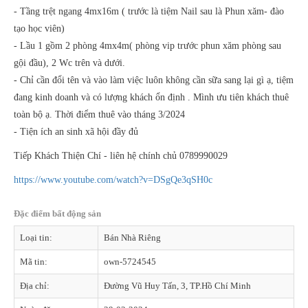
- Tầng trệt ngang 4mx16m ( trước là tiệm Nail sau là Phun xăm- đào
tạo học viên)
- Lầu 1 gồm 2 phòng 4mx4m( phòng vip trước phun xăm phòng sau
gội đầu), 2 Wc trên và dưới.
- Chỉ cần đổi tên và vào làm việc luôn không cần sữa sang lại gì ạ, tiệm
đang kinh doanh và có lượng khách ổn định . Mình ưu tiên khách thuê
toàn bộ ạ. Thời điểm thuê vào tháng 3/2024
- Tiện ích an sinh xã hội đầy đủ
Tiếp Khách Thiện Chí - liên hệ chính chủ 0789990029
https://www.youtube.com/watch?v=DSgQe3qSH0c
Đặc điểm bất động sản
Loại tin:
Bán Nhà Riêng
Mã tin:
own-5724545
Địa chỉ:
Đường Vũ Huy Tấn, 3, TP.Hồ Chí Minh