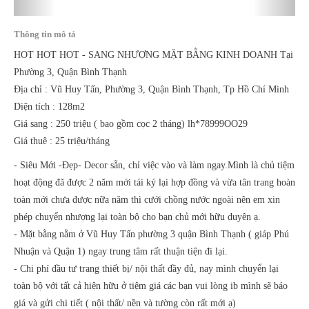
Thông tin mô tả
HOT HOT HOT - SANG NHƯỢNG MẶT BẰNG KINH DOANH Tại
Phường 3, Quận Bình Thạnh
Địa chỉ : Vũ Huy Tấn, Phường 3, Quận Bình Thạnh, Tp Hồ Chí Minh
Diện tích : 128m2
Giá sang : 250 triệu ( bao gồm cọc 2 tháng) lh*78999OO29
Giá thuê : 25 triệu/tháng
- Siêu Mới -Đẹp- Decor sẵn, chỉ việc vào và làm ngay.Mình là chủ tiệm
hoạt động đã được 2 năm mới tái ký lại hợp đồng và vừa tân trang hoàn
toàn mới chưa được nữa năm thì cưới chồng nước ngoài nên em xin
phép chuyển nhượng lại toàn bộ cho bạn chủ mới hữu duyên ạ.
- Mặt bằng nằm ở Vũ Huy Tấn phường 3 quận Bình Thạnh ( giáp Phú
Nhuận và Quận 1) ngay trung tâm rất thuận tiện đi lại.
- Chi phí đầu tư trang thiết bị/ nội thất đầy đủ, nay mình chuyển lại
toàn bộ với tất cả hiện hữu ở tiệm giá các bạn vui lòng ib mình sẽ báo
giá và gửi chi tiết ( nội thất/ nền và tường còn rất mới ạ)