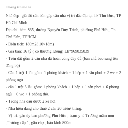
Thông tin mô tả
Nhà đẹp- giá tốt cần bán gấp căn nhà vị trí đắc địa tại TP Thủ Đức, TP
Hồ Chí Minh
Địa chỉ: hẻm 835, đường Nguyễn Duy Trinh, phường Phú Hữu, Tp
Thủ Đức, TPHCM
- Diện tích: 180m2( 10×18m)
- Giá bán: 16 tỷ ( có thương lượng) Lh*969835839
- Trên đất gồm 2 căn nhà đã hoàn công đây đủ (bán chủ bao sang tên
đăng bộ)
- Căn 1 trệt 1 lầu gồm: 1 phòng khách + 1 bếp + 1 sân phơi + 2 wc + 2
phòng ngủ
- căn 1 trệt 3 lâu gồm: 1 phòng khách + 1 bếp + 1 sân phơi + 6 phòng
ngủ + 6 wc + 1 phòng thờ.
- Trong nhà đậu được 2 xe hơi.
- Nhà hiện đang cho thuê 2 căn 20 triệu/ tháng.
- Vị trí: gần ủy ban phường Phú Hữu , trạm y tế Trường mầm non
,Trường cấp 1, gần chợ , bán kính 800m