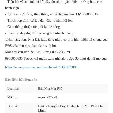
- Tiện ích về an sinh xã hội đầy đủ như : gần nhiều trường học, chợ,
bệnh viện...
- Khu dân cư đông, thân thiện, an ninh đảm bảo. Lh*968066636
- Thích hợp định cư lâu dài, đầu tư sinh lời lớn
- Giao thông thuận tiện, đi lại dễ dàng,
- Pháp lý: đầy đủ, thủ tục sang tên nhanh chóng.
Tiềm năng lớn: Nhà Đất luôn tăng giá theo tình hình hiện tại chung của
BĐS của khu vực, bảo đảm sinh lời.
Mọi nhu cầu liên hệ: Em Lương 0969835839
0968066636 Trước khi muốn xem nhà alo trước 30 phút để tới mở cửa
https://www.youtube.com/watch?v=E4pQf0lO3Bk
Đặc điểm bất động sản
Loại tin:
Bán Nhà Mặt Phố
Mã tin:
own-5727978
Địa chỉ:
Đường Nguyễn Duy Trinh, Phú Hữu, TP.Hồ Chí
Minh