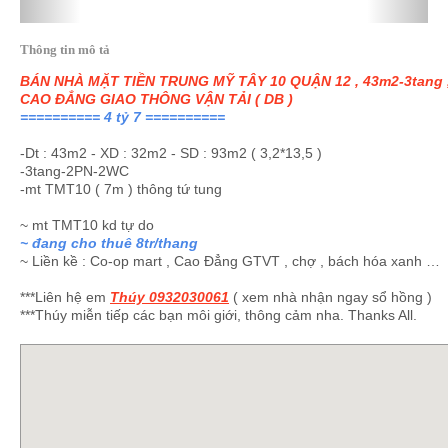
Thông tin mô tả
BÁN NHÀ MẶT TIỀN TRUNG MỸ TÂY 10 QUẬN 12 , 43m2-3tang , 
CAO ĐẲNG GIAO THÔNG VẬN TẢI ( DB )
========== 4 tỷ 7 ==========
-Dt : 43m2 - XD : 32m2 - SD : 93m2 ( 3,2*13,5 )
-3tang-2PN-2WC
-mt TMT10 ( 7m ) thông tứ tung
~ mt TMT10 kd tự do
~ đang cho thuê 8tr/thang
~ Liền kề : Co-op mart , Cao Đẳng GTVT , chợ , bách hóa xanh …
***Liên hệ em
Thúy 0932030061
( xem nhà nhận ngay sổ hồng )
***Thúy miễn tiếp các bạn môi giới, thông cảm nha. Thanks All.