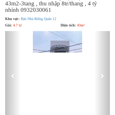
43m2-3tang , thu nhập 8tr/thang , 4 tỷ
nhỉnh 0932030061
Khu vực:
Bán Nhà Riêng Quận 12
Giá:
4.7 tỷ
Diện tích:
43m²
Previous
Next