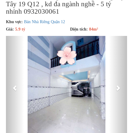
Tây 19 Q12 , kd đa ngành nghề - 5 tỷ
nhỉnh 0932030061
Khu vực:
Bán Nhà Riêng Quận 12
Giá:
5.9 tỷ
Diện tích:
84m²
Previous
Next