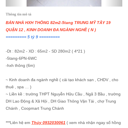
Thông tin mô tả
BÁN NHÀ HXH THÔNG 82m2-5tang TRUNG MỸ TÂY 19
QUẬN 12 , KINH DOANH ĐA NGÀNH NGHỀ ( N )
========= 5 tỷ 9 =========
-Dt : 82m2 - XD : 65m2 - SD 280m2 ( 4*21 )
-5tang-6PN-6WC
-hxh thông (6m)
~ Kinh doanh đa ngành nghề ( cải tạo khách sạn , CHDV , cho
thuê , spa … )
~ Liền kề : trường THPT Nguyễn Hữu Cầu , Ngã 3 Bầu , trường
DH Lao Động & Xã Hội , DH Giao Thông Vận Tải , chợ Trung
Chánh , Coopmart Trung Chánh
***Liên hệ em
Thúy 0932030061
( xem nhà nhận ngay sổ hồng