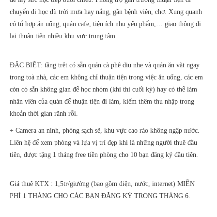
chuyển đi học dù trời mưa hay nắng, gần bệnh viên, chợ. Xung quanh
có tổ hợp ăn uống, quán cafe, tiện ích nhu yếu phẩm,… giao thông đi
lại thuận tiện nhiều khu vực trung tâm.
ĐẶC BIỆT: tầng trệt có sẵn quán cà phê dịu nhẹ và quán ăn vặt ngay
trong toà nhà, các em không chỉ thuận tiện trong việc ăn uống, các em
còn có sẵn không gian để học nhóm (khi thi cuối kỳ) hay có thể làm
nhân viên của quán để thuận tiện đi làm, kiếm thêm thu nhập trong
khoản thời gian rãnh rỗi.
+ Camera an ninh, phòng sạch sẽ, khu vực cao ráo không ngập nước.
Liên hệ để xem phòng và lựa vị trí đẹp khi là những người thuê đầu
tiên, được tặng 1 tháng free tiền phòng cho 10 bạn đăng ký đầu tiên.
Giá thuê KTX : 1,5tr/giường (bao gồm điện, nước, internet) MIỄN
PHÍ 1 THÁNG CHO CÁC BẠN ĐĂNG KÝ TRONG THÁNG 6.