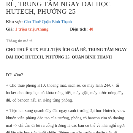
RẺ, TRUNG TÂM NGAY ĐẠI HỌC
HUTECH, PHƯỜNG 25
Khu vực:
Cho Thuê Quận Bình Thạnh
Giá:
1 triệu triệu/tháng
Diện tích:
40
Thông tin mô tả
CHO THUÊ KTX FULL TIỆN ÍCH GIÁ RẺ, TRUNG TÂM NGAY
ĐẠI HỌC HUTECH, PHƯỜNG 25, QUẬN BÌNH THẠNH
DT: 40m2
+ Cho thuê phòng KTX thoáng mát, sạch sẽ. có máy lạnh 24/07, tủ
locker cho từng bạn có khóa riêng biệt, máy giặt, máy nước nóng đầy
đủ, có bancon nấu ăn riêng từng phòng.
+ Tiện ích xung quanh đầy đủ: ngay cạnh trường đại học Hutech, view
khuôn viên phòng đào tạo của trường, phòng có bancon cửa sổ thoáng
mát -> chỉ cần đi bộ ra cổng trường là các bạn có thể về nhà nghỉ ngơi
để lấy sức học tiếp buổi chiều. Phòng trọ gần trường thuận tiện di