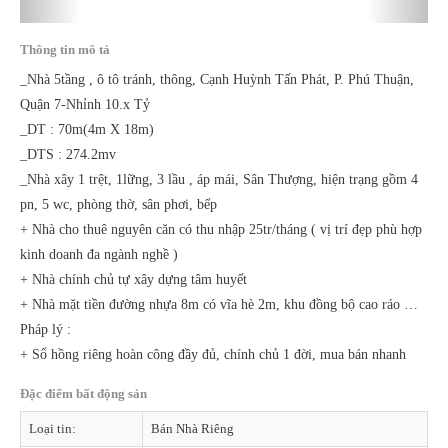
Thông tin mô tả
_Nhà 5tầng , ô tô tránh, thông, Cạnh Huỳnh Tấn Phát, P. Phú Thuận,
Quận 7-Nhỉnh 10.x Tỷ
_DT : 70m(4m X 18m)
_DTS : 274.2mv
_Nhà xây 1 trệt, 1lững, 3 lầu , áp mái, Sân Thượng, hiện trạng gồm 4
pn, 5 wc, phòng thờ, sân phơi, bếp
+
Nhà cho thuê nguyên căn có thu nhập 25tr/tháng ( vị trí đẹp phù hợp
kinh doanh đa ngành nghề )
+ Nhà chính chủ tự xây dựng tâm huyết
+ Nhà mặt tiền đường nhựa 8m có vĩa hè 2m, khu đồng bộ cao ráo …
Pháp lý :
+ Sổ hồng riêng hoàn công đầy đủ, chính chủ 1 đời, mua bán nhanh
Đặc điểm bất động sản
Loại tin:
Bán Nhà Riêng