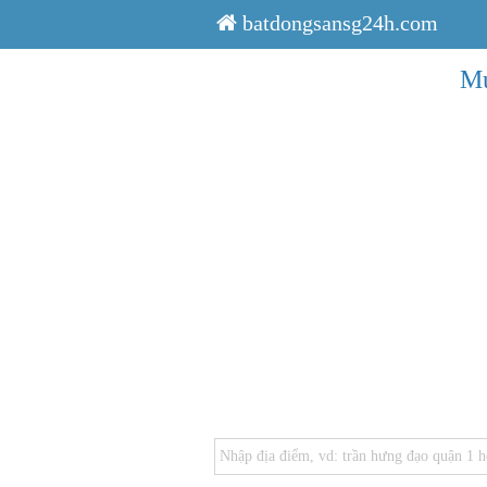
batdongsansg24h.com
Mu