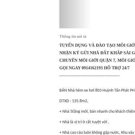
Thông tin mô tả
TUYỂN DỤNG VÀ ĐÀO TẠO MÔI GIỚ
NHẬN KÝ GỬI NHÀ ĐẤT KHẮP SÀI 
CHUYÊN MÔI GIỚI QUẬN 7, MÔI GIỚ
GỌI NGAY 0914162193 HỖ TRỢ 24/7
----------------------------------------
BÁN Nhà hẻm xe hơi 803 Huỳnh Tấn Phát 
DTXD : 135.8m2,
+ Nhà 5tầng mới, bán nhanh cho khách thiện 
+ Nhà là vị trí ở rất tuyệt vời ,
+ Nhà cao ráo luôn không gập nước, Khu xây