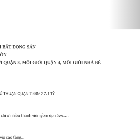
I BẤT ĐỘNG SẢN
GÒN
I QUẬN 8, MÔI GIỚI QUẬN 4, MÔI GIỚI NHÀ BÈ
PHÚ THUẬN QUẬN 7 88M2 7.1 TỶ
chí ở nhiều thành viên gồm 6pn 5wc...,
 vip cao tầng…